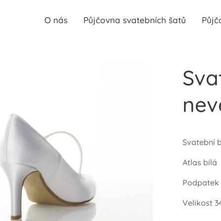
O nás
Půjčovna svatebních šatů
Půjč
Sva
nev
Svatební 
Atlas bílá
Podpatek
Velikost 3