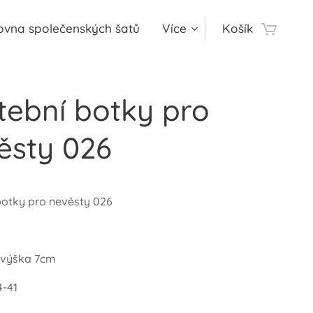
ovna společenských šatů
Více
Košík
tební botky pro
ěsty 026
botky pro nevěsty 026
 výška 7cm
4-41