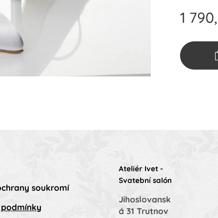
1 790
Ateliér Ivet -
Svatební salón
ochrany soukromí
Jihoslovansk
 podmínky
á 31 Trutnov