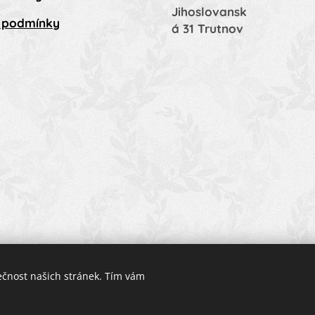
Jihoslovansk
 podmínky
á 31 Trutnov
ečnost našich stránek. Tím vám
Vytvořeno službou
Webnode
Cookies