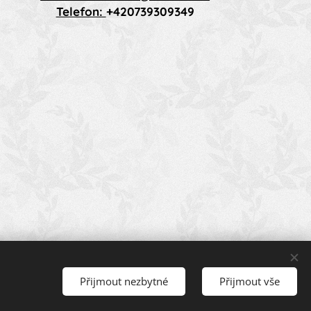
Telefon:
+420739309349
Přijmout nezbytné
Přijmout vše