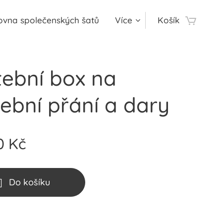
ovna společenských šatů
Více
Košík
tební box na
ební přání a dary
0
Kč
Do košíku