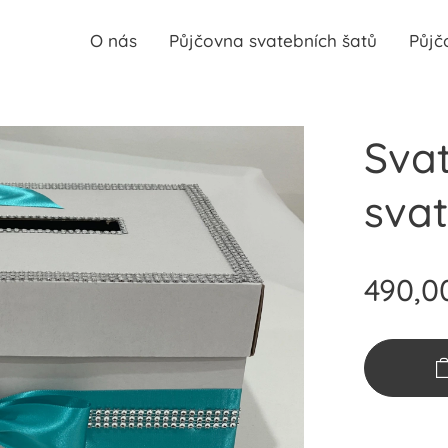
O nás
Půjčovna svatebních šatů
Půjč
Sva
svat
490,0