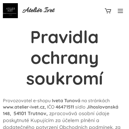
Ateliér Ivet
Pravidla
ochrany
soukromí
Provozovatel e-shopu
Iveta Tunová
na stránkách
www.atelier-ivet.cz,
IČO
46471511
sídlo
Jihoslovanská
54101 Trutnov,
zpracovává osobní údaje
148,
poskytnuté Kupujícím za účelem plnění a
dodatečného potvrzení Obchodních podmínek, za