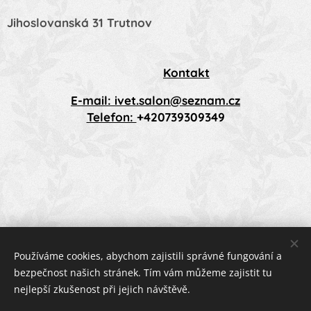
Jihoslovanská 31 Trutnov
Kontakt
E-mail: ivet.salon@seznam.cz
Telefon:
+420739309349
Používáme cookies, abychom zajistili správné fungování a
bezpečnost našich stránek. Tím vám můžeme zajistit tu
nejlepší zkušenost při jejich návštěvě.